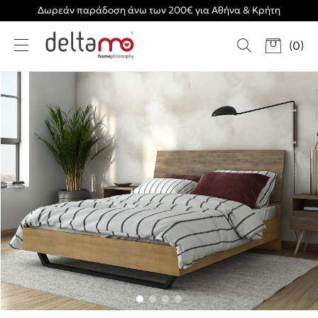
Δωρεάν παράδοση άνω των 200€ για Αθήνα & Κρήτη
(
0
)