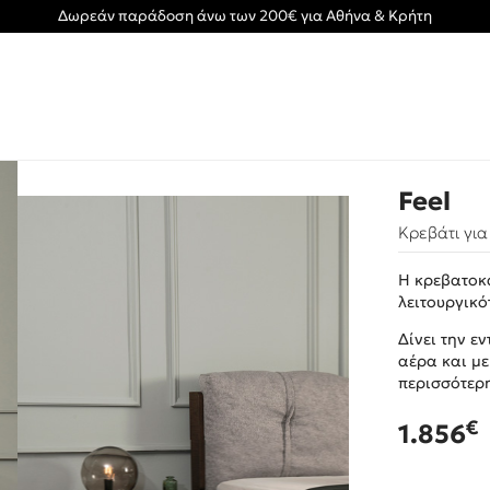
Δωρεάν παράδοση άνω των 200€ για Αθήνα & Κρήτη
Feel
Κρεβάτι γι
H κρεβατοκά
λειτουργικό
Δίνει την ε
αέρα και με
περισσότερ
€
1.856