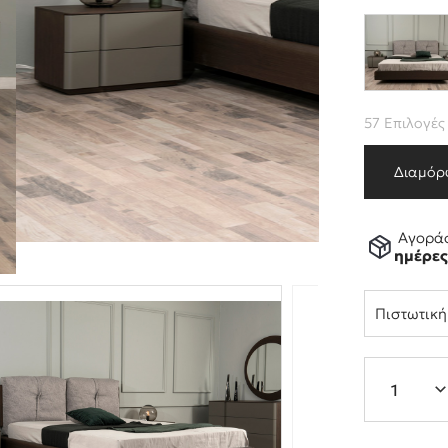
57 Επιλογές
Διαμόρ
Αγοράσ
ημέρε
Πιστωτικ