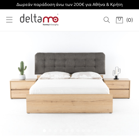
Δωρεάν παράδοση άνω των 200€ για Αθήνα & Κρήτη
(
0
)