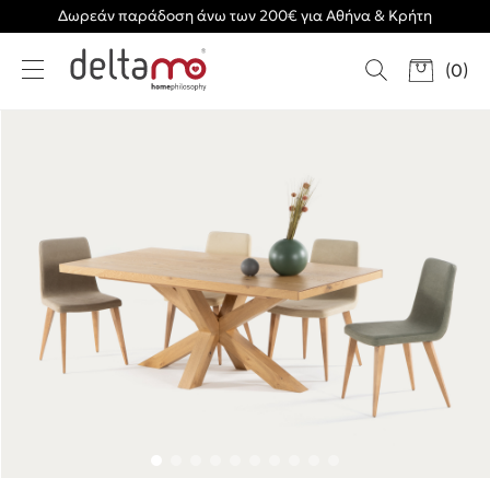
Δωρεάν παράδοση άνω των 200€ για Αθήνα & Κρήτη
(
0
)