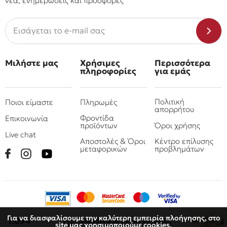
νέα, ενημερώσεις και προσφορές
Μιλήστε μας
Χρήσιμες
Περισσότερα
πληροφορίες
για εμάς
Πολιτική
Ποιοι είμαστε
Πληρωμές
απορρήτου
Φροντίδα
Επικοινωνία
προϊόντων
Όροι χρήσης
Live chat
Αποστολές & Όροι
Κέντρο επίλυσης
μεταφορικών
προβλημάτων
Για να διασφαλίσουμε την καλύτερη εμπειρία πλοήγησης, στο
€
1.094
Παραλάβετε
σε 60 έως 80 ημέρες
site μας χρησιμοποιούμε cookies.