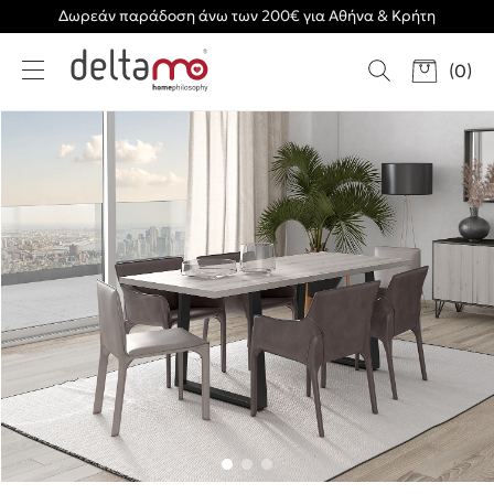
Δωρεάν παράδοση άνω των 200€ για Αθήνα & Κρήτη
(
0
)