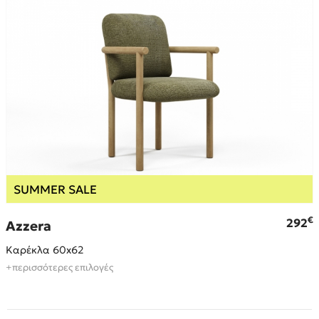
SUMMER SALE
€
€
292
Azzera
Καρέκλα 60x62
+περισσότερες επιλογές