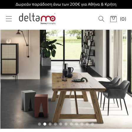
Δωρεάν παράδοση άνω των 200€ για Αθήνα & Κρήτη
(
0
)