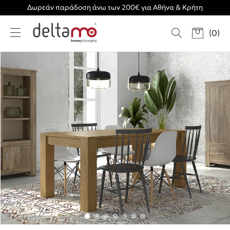
Δωρεάν παράδοση άνω των 200€ για Αθήνα & Κρήτη
(
0
)