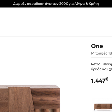
Δωρεάν παράδοση άνω των 200€ για Αθήνα & Κρήτη
One
Μπουφές 1
Retro μπουφ
δρυός και χ
€
1.447