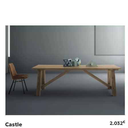
€
2.032
Castle