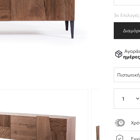
34 Επιλογές
Διαμόρ
Αγοράσ
ημέρε
Πιστωτικ
Χρό
Εγγ