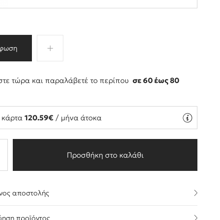
φωση
τε τώρα και παραλάβετέ το περίπου
σε 60 έως 80
ς
ή κάρτα
120.59€
/ μήνα άτοκα
Προσθήκη στο καλάθι
νος αποστολής
ύηση προϊόντος