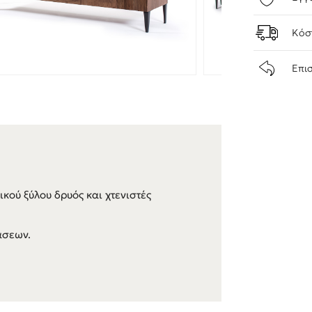
Κόσ
Επι
κού ξύλου δρυός και χτενιστές
άσεων.