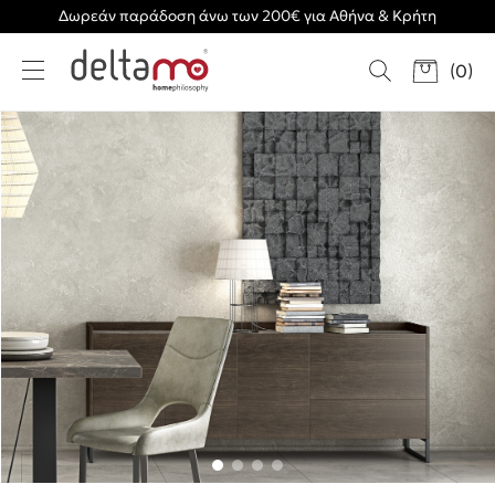
Δωρεάν παράδοση άνω των 200€ για Αθήνα & Κρήτη
(
0
)