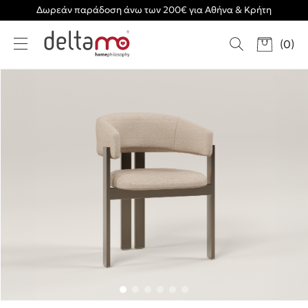
Δωρεάν παράδοση άνω των 200€ για Αθήνα & Κρήτη
(
0
)