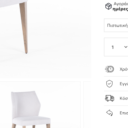
Αγοράσ
ημέρε
Πιστωτικ
Χρό
Εγγ
Κόσ
Επι