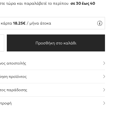
τε τώρα και παραλάβετέ το περίπου
σε 30 έως 40
ς
ή κάρτα
18.25€
/ μήνα άτοκα
Προσθήκη στο καλάθι
νος αποστολής
ύηση προϊόντος
τος παράδοσης
στροφή