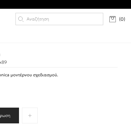
(
0
)
a
x89
nica μοντέρνου σχεδιασμού.
φωση