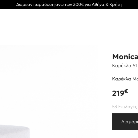
Δωρεάν παράδοση άνω των 200€ για Αθήνα & Κρήτη
Monic
Καρέκλα 51
Καρέκλα Mo
€
219
53 Επιλογές
Διαμόρ