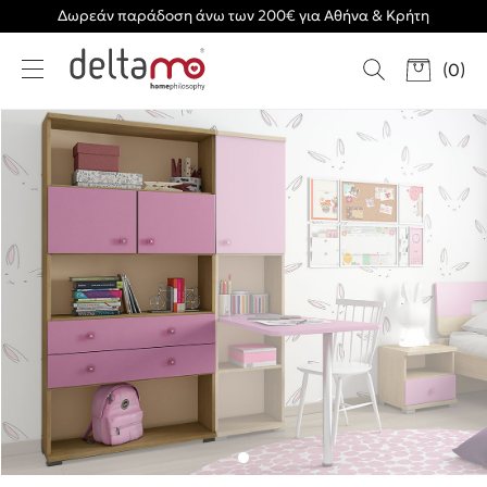
Δωρεάν παράδοση άνω των 200€ για Αθήνα & Κρήτη
(
0
)