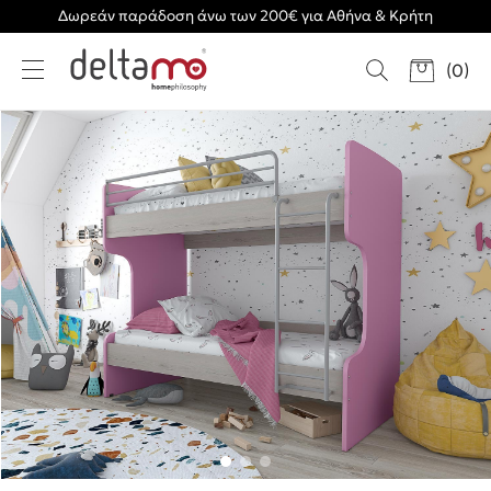
Δωρεάν παράδοση άνω των 200€ για Αθήνα & Κρήτη
(
0
)