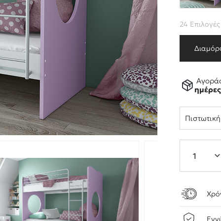
24 Επιλογές
Διαμόρ
Αγοράσ
ημέρε
Πιστωτικ
Χρό
Εγγ