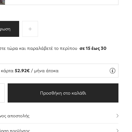
φωση
τε τώρα και παραλάβετέ το περίπου
σε 15 έως 30
ς
ή κάρτα
52.92€
/ μήνα άτοκα
Προσθήκη στο καλάθι
νος αποστολής
ύηση προϊόντος