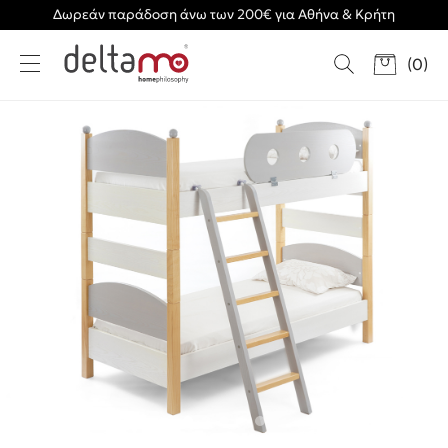
Δωρεάν παράδοση άνω των 200€ για Αθήνα & Κρήτη
(
0
)