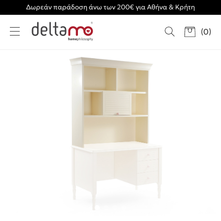
Δωρεάν παράδοση άνω των 200€ για Αθήνα & Κρήτη
(
0
)