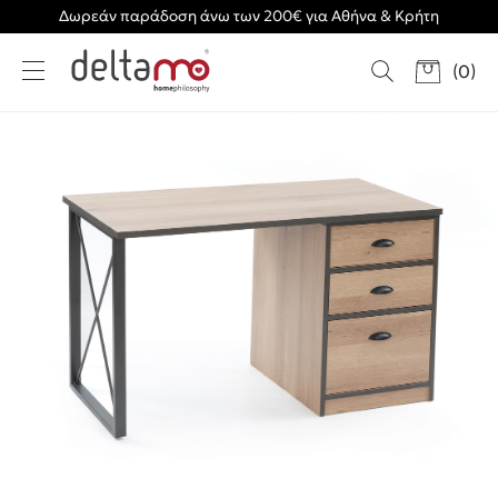
Δωρεάν παράδοση άνω των 200€ για Αθήνα & Κρήτη
(
0
)