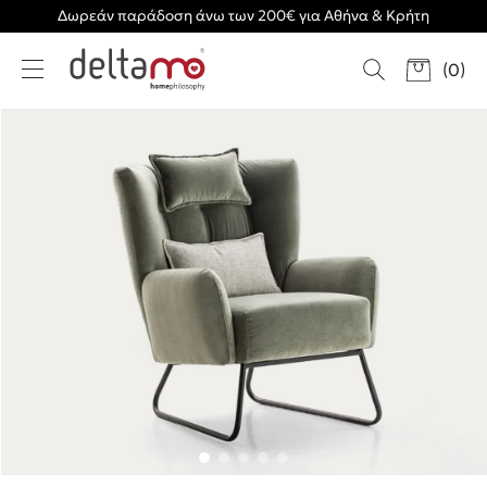
Δωρεάν παράδοση άνω των 200€ για Αθήνα & Κρήτη
(
0
)