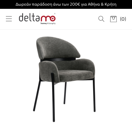
Δωρεάν παράδοση άνω των 200€ για Αθήνα & Κρήτη
(
0
)