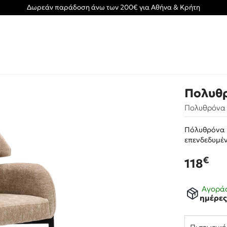
Δωρεάν παράδοση άνω των 200€ για Αθήνα & Κρήτη
Πολυθρ
Πολυθρόνα K
Πόλυθρόνα 
επενδεδυμέ
€
118
Αγοράσ
ημέρε