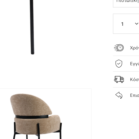
Πιστωτικ
Χρό
Εγγ
Κόσ
Επι