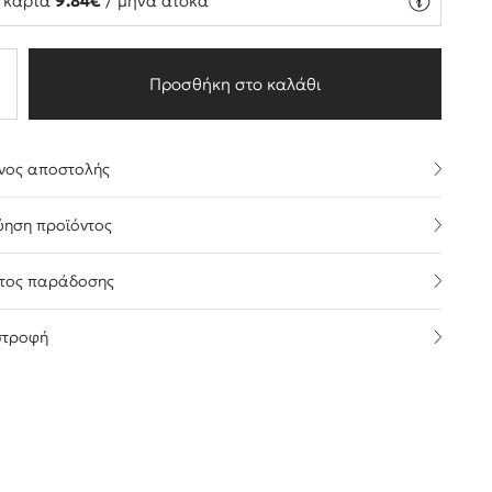
ή κάρτα
9.84€
/ μήνα άτοκα
Προσθήκη στο καλάθι
νος αποστολής
ύηση προϊόντος
τος παράδοσης
στροφή