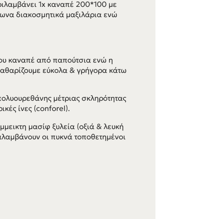
ριλαμβάνει 1x καναπέ 200*100 με
γωνα διακοσμητικά μαξιλάρια ενώ
του καναπέ από παπούτσια ενώ η
καθαρίζουμε εύκολα & γρήγορα κάτω
πολυουρεθάνης μέτριας σκληρότητας
κές ίνες (conforel).
μεικτη μασίφ ξυλεία (οξιά & λευκή
ναλαμβάνουν οι πυκνά τοποθετημένοι