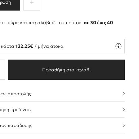
φωση
τε τώρα και παραλάβετέ το περίπου
σε 30 έως 40
ς
ή κάρτα
132.25€
/ μήνα άτοκα
Προσθήκη στο καλάθι
νος αποστολής
ύηση προϊόντος
τος παράδοσης