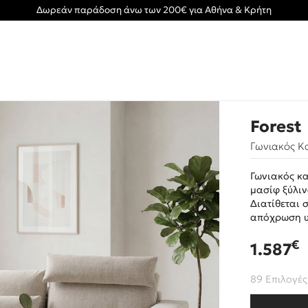
Δωρεάν παράδοση άνω των 200€ για Αθήνα & Κρήτη
Forest
Γωνιακός Κ
Γωνιακός κα
μασίφ ξύλι
Διατίθεται 
απόχρωση υ
€
1.587
89 Επιλογές