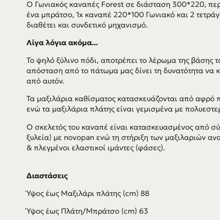
Ο Γωνιακός καναπές Forest σε διάσταση 300*220, πε
ένα μπράτσο, 1x καναπέ 220*100 Γωνιακό και 2 τετρά
διαθέτει και συνδετικό μηχανισμό.
Λίγα λόγια ακόμα...
Το ψηλό ξύλινο πόδι, αποτρέπει το λέρωμα της βάσης 
απόσταση από το πάτωμα μας δίνει τη δυνατότητα να 
από αυτόν.
Τα μαξιλάρια καθίσματος κατασκευάζονται από αφρό 
ενώ τα μαξιλάρια πλάτης είναι γεμισμένα με πολυεστερι
Ο σκελετός του καναπέ είναι κατασκευασμένος από σύμ
ξυλεία) με novopan ενώ τη στήριξη των μαξιλαριών α
& πλεγμένοι ελαστικοί ιμάντες (φάσες).
Διαστάσεις
Ύψος έως Μαξιλάρι πλάτης (cm) 88
Ύψος έως Πλάτη/Μπράτσο (cm) 63