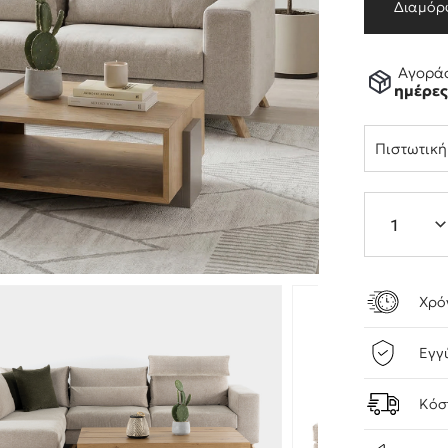
Διαμόρ
Αγοράσ
ημέρε
Πιστωτικ
Χρό
Εγγ
Κόσ