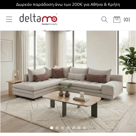
Δωρεάν παράδοση άνω των 200€ για Αθήνα & Κρήτη
(
0
)