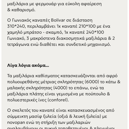
μαξιλάρια με φερμουάρ για εύκολη αφαίρεση
& καθαρισμό.
Ο Γωνιακός καναπές Bolivar σε διάσταση
310*240, περιλαμβάνει 1x καναπέ 210*100 με ένα
χαμηλό μπράτσο - σκαμπό, 1x καναπέ 240*100
Γωνιακό, 3 μακρόστενα διακοσμητικά μαξιλάρια & 2
τετράγωνα ενώ διαθέτει και συνδετικό μηχανισμό.
Λίγα λόγια ακόμα...
Τα μαξιλάρια καθίσματος κατασκευάζονται από αφρό
πολυουρεθάνης μέτριας σκληρότητας (6000) το κάτω &
μαλακής σκληρότητας (4000) το επάνω, ενώ τα
μαξιλάρια πλάτης είναι γεμισμένα με πούπουλο &
πολυεστερικές ίνες (conforel).
Ο σκελετός του καναπέ είναι κατασκευασμένος από
σύμμεικτη μασίφ ξυλεία (οξιά & λευκή ξυλεία) με
novopan ενώ τη στήριξη των μαξιλαριών
αναλαμβάνουν οι πυκνά τοποθετημένοι & πλεγμένοι