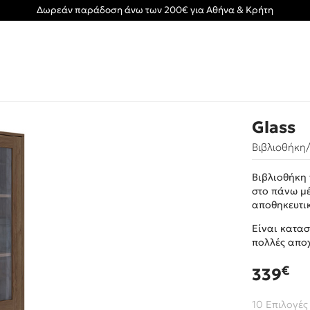
Δωρεάν παράδοση άνω των 200€ για Αθήνα & Κρήτη
Glass
Βιβλιοθήκη/
Βιβλιοθήκη 
στο πάνω μ
αποθηκευτι
Είναι κατα
πολλές απο
€
339
10 Επιλογές