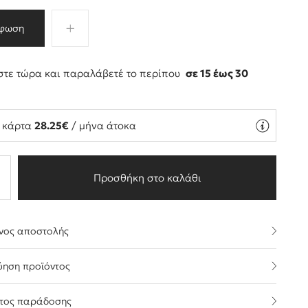
φωση
τε τώρα και παραλάβετέ το περίπου
σε 15 έως 30
ς
ή κάρτα
28.25€
/ μήνα άτοκα
Προσθήκη στο καλάθι
νος αποστολής
ύηση προϊόντος
τος παράδοσης