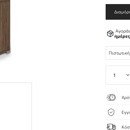
Διαμόρ
Αγοράσ
ημέρε
Πιστωτικ
Χρό
Εγγ
Κόσ