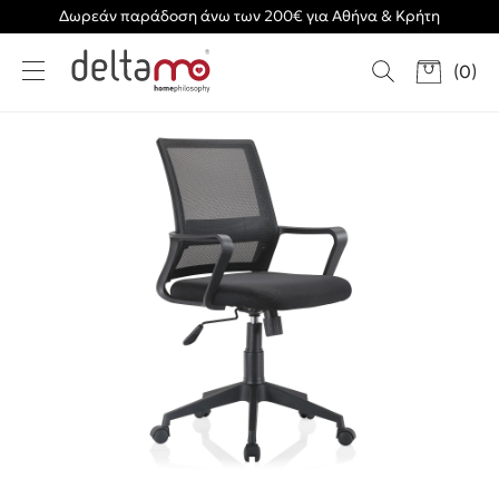
Δωρεάν παράδοση άνω των 200€ για Αθήνα & Κρήτη
(
0
)