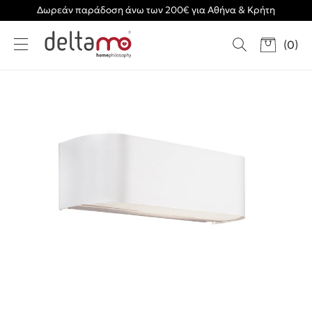
Δωρεάν παράδοση άνω των 200€ για Αθήνα & Κρήτη
(
0
)