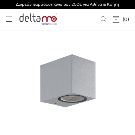
Δωρεάν παράδοση άνω των 200€ για Αθήνα & Κρήτη
(
0
)