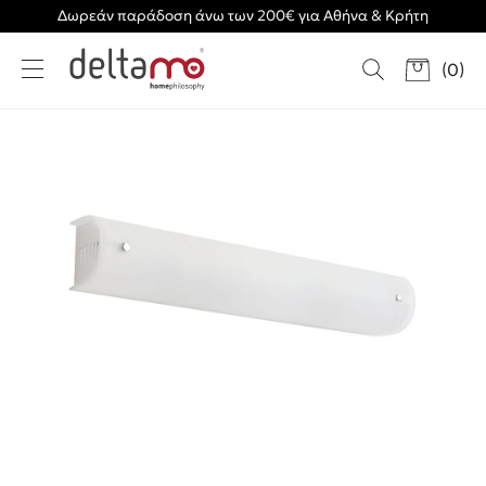
Δωρεάν παράδοση άνω των 200€ για Αθήνα & Κρήτη
(
0
)