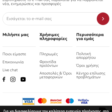
νέα, ενημερώσεις και προσφορές
Μιλήστε μας
Χρήσιμες
Περισσότερα
πληροφορίες
για εμάς
Πολιτική
Ποιοι είμαστε
Πληρωμές
απορρήτου
Φροντίδα
Επικοινωνία
προϊόντων
Όροι χρήσης
Live chat
Αποστολές & Όροι
Κέντρο επίλυσης
μεταφορικών
προβλημάτων
Για να διασφαλίσουμε την καλύτερη εμπειρία πλοήγησης, στο
€