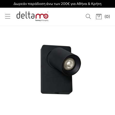
Δωρεάν παράδοση άνω των 200€ για Αθήνα & Κρήτη
(
0
)