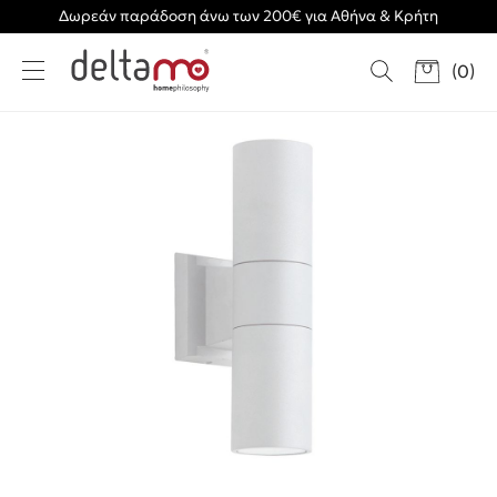
Δωρεάν παράδοση άνω των 200€ για Αθήνα & Κρήτη
(
0
)