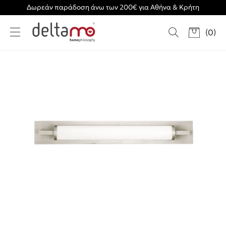
Δωρεάν παράδοση άνω των 200€ για Αθήνα & Κρήτη
(
0
)