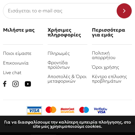
Μιλήστε μας
Χρήσιμες
Περισσότερα
πληροφορίες
για εμάς
Πολιτική
Ποιοι είμαστε
Πληρωμές
απορρήτου
Φροντίδα
Επικοινωνία
προϊόντων
Όροι χρήσης
Live chat
Αποστολές & Όροι
Κέντρο επίλυσης
μεταφορικών
προβλημάτων
Για να διασφαλίσουμε την καλύτερη εμπειρία πλοήγησης, στο
€
113
Παραλάβετε
σε 3 έως 6 ημέρες
site μας χρησιμοποιούμε cookies.
© 2010 - 2026 Όμιλος επιχειρήσεων Πιτσουλάκης
Ρομπογιαννάκης