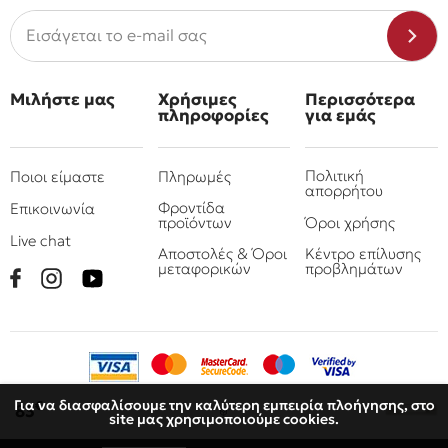
Μιλήστε μας
Χρήσιμες
Περισσότερα
πληροφορίες
για εμάς
Πολιτική
Ποιοι είμαστε
Πληρωμές
απορρήτου
Φροντίδα
Επικοινωνία
προϊόντων
Όροι χρήσης
Live chat
Αποστολές & Όροι
Κέντρο επίλυσης
μεταφορικών
προβλημάτων
Για να διασφαλίσουμε την καλύτερη εμπειρία πλοήγησης, στο
€
83
site μας χρησιμοποιούμε cookies.
© 2010 - 2026 Όμιλος επιχειρήσεων Πιτσουλάκης
Ρομπογιαννάκης