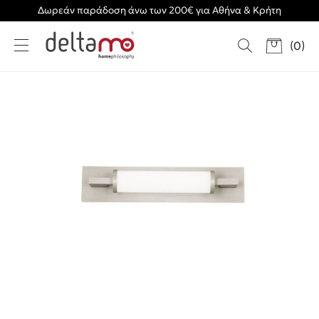
Δωρεάν παράδοση άνω των 200€ για Αθήνα & Κρήτη
(
0
)