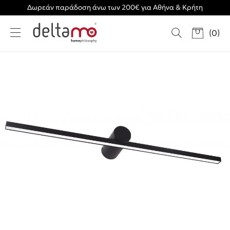
Δωρεάν παράδοση άνω των 200€ για Αθήνα & Κρήτη
(
0
)