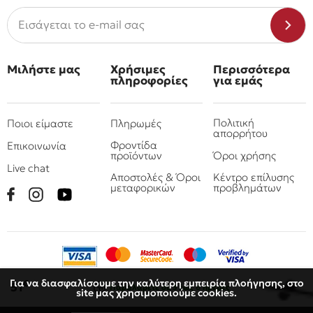
Μιλήστε μας
Χρήσιμες
Περισσότερα
πληροφορίες
για εμάς
Πολιτική
Ποιοι είμαστε
Πληρωμές
απορρήτου
Φροντίδα
Επικοινωνία
προϊόντων
Όροι χρήσης
Live chat
Αποστολές & Όροι
Κέντρο επίλυσης
μεταφορικών
προβλημάτων
Για να διασφαλίσουμε την καλύτερη εμπειρία πλοήγησης, στο
€
51
Παραλάβετε
σε 3 έως 6 ημέρες
site μας χρησιμοποιούμε cookies.
© 2010 - 2026 Όμιλος επιχειρήσεων Πιτσουλάκης
Ρομπογιαννάκης