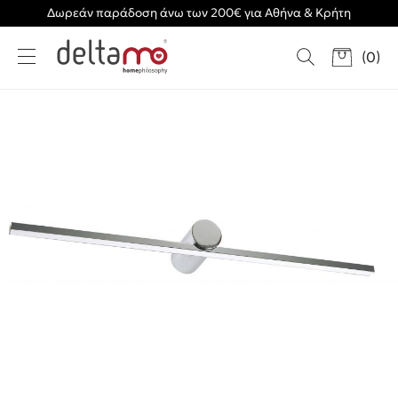
Δωρεάν παράδοση άνω των 200€ για Αθήνα & Κρήτη
(
0
)