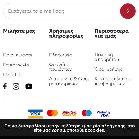
Μιλήστε μας
Χρήσιμες
Περισσότερα
πληροφορίες
για εμάς
Πολιτική
Ποιοι είμαστε
Πληρωμές
απορρήτου
Φροντίδα
Επικοινωνία
προϊόντων
Όροι χρήσης
Live chat
Αποστολές & Όροι
Κέντρο επίλυσης
μεταφορικών
προβλημάτων
Για να διασφαλίσουμε την καλύτερη εμπειρία πλοήγησης, στο
€
65
Παραλάβετε
σε 3 έως 6 ημέρες
site μας χρησιμοποιούμε cookies.
© 2010 - 2026 Όμιλος επιχειρήσεων Πιτσουλάκης
Ρομπογιαννάκης