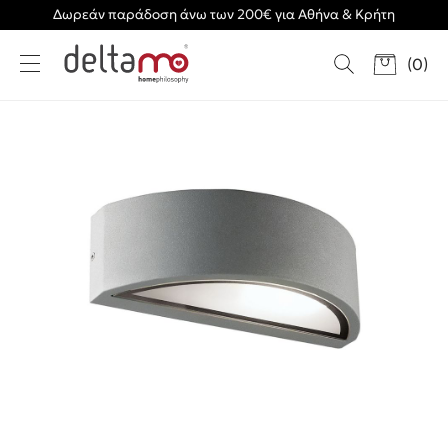
Δωρεάν παράδοση άνω των 200€ για Αθήνα & Κρήτη
(
0
)