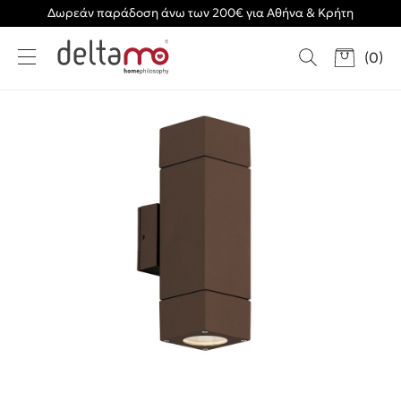
Δωρεάν παράδοση άνω των 200€ για Αθήνα & Κρήτη
(
0
)