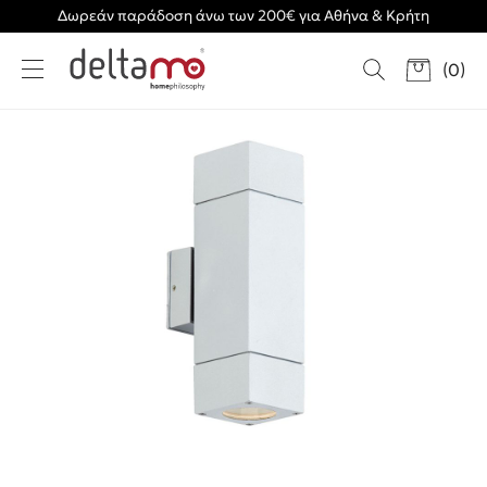
Δωρεάν παράδοση άνω των 200€ για Αθήνα & Κρήτη
(
0
)