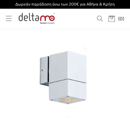
Δωρεάν παράδοση άνω των 200€ για Αθήνα & Κρήτη
(
0
)