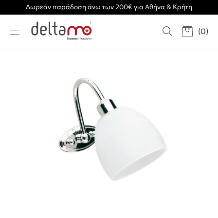
Δωρεάν παράδοση άνω των 200€ για Αθήνα & Κρήτη
(
0
)