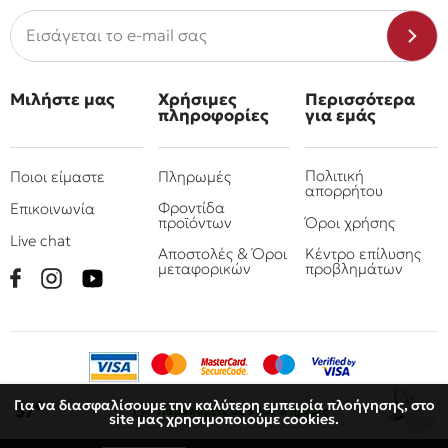
Μιλήστε μας
Χρήσιμες
Περισσότερα
πληροφορίες
για εμάς
Πολιτική
Ποιοι είμαστε
Πληρωμές
απορρήτου
Φροντίδα
Επικοινωνία
προϊόντων
Όροι χρήσης
Live chat
Αποστολές & Όροι
Κέντρο επίλυσης
μεταφορικών
προβλημάτων
Για να διασφαλίσουμε την καλύτερη εμπειρία πλοήγησης, στο
€
37
Παραλάβετε
σε 3 έως 6 ημέρες
site μας χρησιμοποιούμε cookies.
© 2010 - 2026 Όμιλος επιχειρήσεων Πιτσουλάκης
Ρομπογιαννάκης