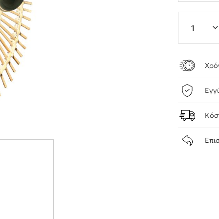
Χρό
Εγγ
Κόσ
Επι