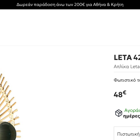
Δωρεάν παράδοση άνω των 200€ για Αθήνα & Κρήτη
LETA 4
Απλίκα Leta
Φωτιστικό τ
€
48
Αγοράσ
ημέρε
Πιστωτικ