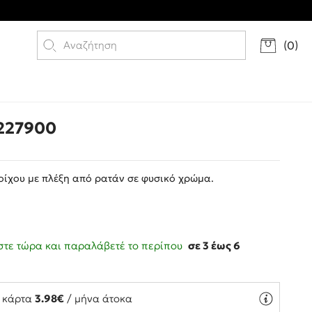
(
0
)
227900
οίχου με πλέξη από ρατάν σε φυσικό χρώμα.
τε τώρα και παραλάβετέ το περίπου
σε 3 έως 6
ς
ή κάρτα
3.98€
/ μήνα άτοκα