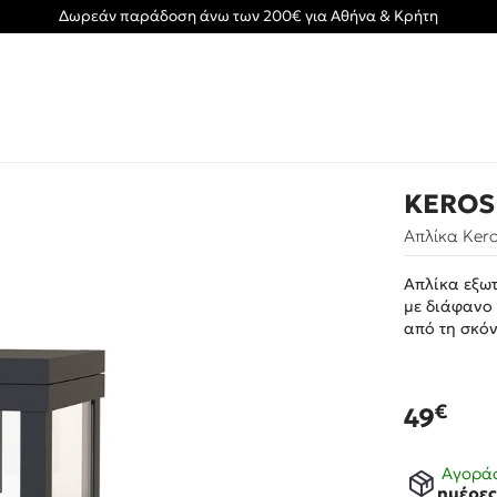
Δωρεάν παράδοση άνω των 200€ για Αθήνα & Κρήτη
KEROS
Απλίκα Ker
Απλίκα εξω
με διάφανο
από τη σκόν
€
49
Αγοράσ
ημέρε