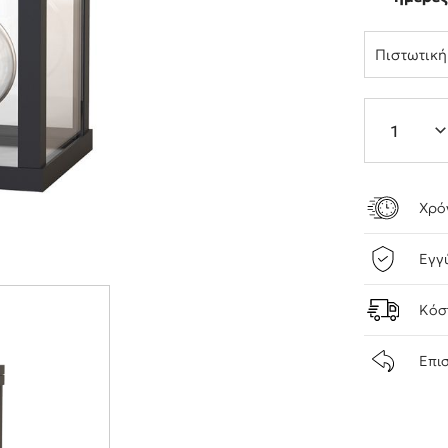
Πιστωτικ
Χρό
Εγγ
Κόσ
Επι