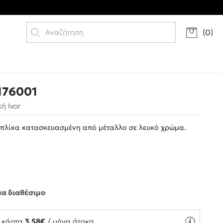
(
0
)
176001
ή Ivor
πλίκα κατασκευασμένη από μέταλλο σε λευκό χρώμα.
μα διαθέσιμο
ή κάρτα
3.58€
/ μήνα άτοκα