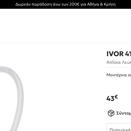
Δωρεάν παράδοση άνω των 200€ για Αθήνα & Κρήτη
IVOR 4
Απλίκα Λευκ
Μοντέρνα α
€
43
Σύντο
Πιστωτικ