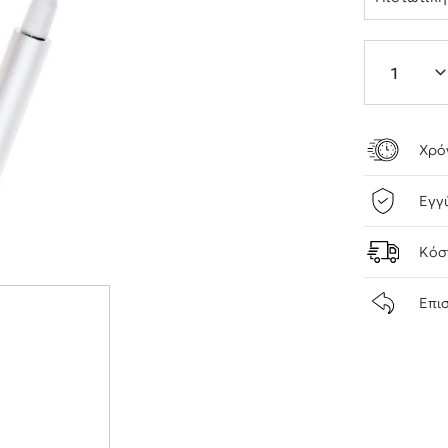
Χρό
Εγγ
Κόσ
Επι