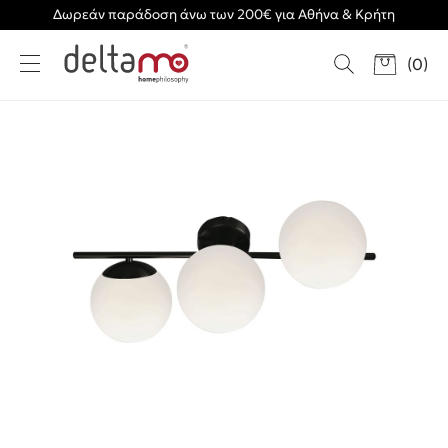
Δωρεάν παράδοση άνω των 200€ για Αθήνα & Κρήτη
(
0
)