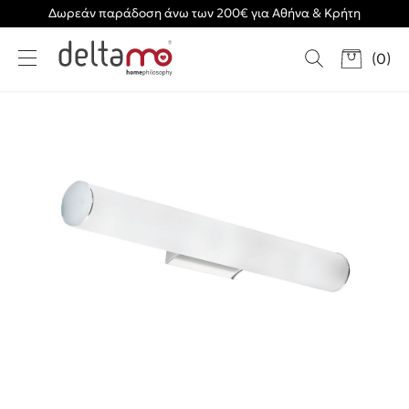
Δωρεάν παράδοση άνω των 200€ για Αθήνα & Κρήτη
(
0
)