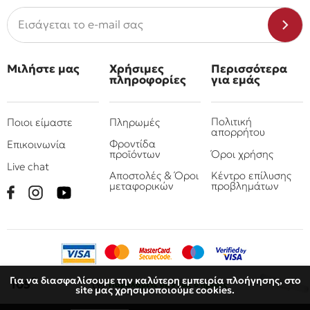
Μιλήστε μας
Χρήσιμες
Περισσότερα
πληροφορίες
για εμάς
Πολιτική
Ποιοι είμαστε
Πληρωμές
απορρήτου
Φροντίδα
Επικοινωνία
προϊόντων
Όροι χρήσης
Live chat
Αποστολές & Όροι
Κέντρο επίλυσης
μεταφορικών
προβλημάτων
Για να διασφαλίσουμε την καλύτερη εμπειρία πλοήγησης, στο
€
105
Παραλάβετε
σε 3 έως 6 ημέρες
site μας χρησιμοποιούμε cookies.
© 2010 - 2026 Όμιλος επιχειρήσεων Πιτσουλάκης
Ρομπογιαννάκης