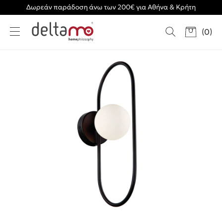
Δωρεάν παράδοση άνω των 200€ για Αθήνα & Κρήτη
(
0
)