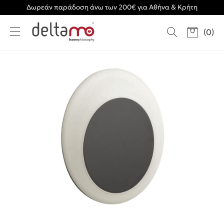
Δωρεάν παράδοση άνω των 200€ για Αθήνα & Κρήτη
(
0
)