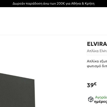
Δωρεάν παράδοση άνω των 200€ για Αθήνα & Κρήτη
ELVIRA
Απλίκα Elvir
Απλίκα εξωτ
φωτισμό διπ
€
39
Αγοράσ
ημέρε