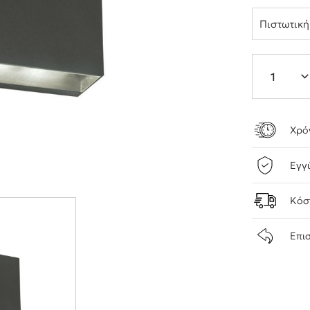
Πιστωτικ
Χρό
Εγγ
Κόσ
Επι