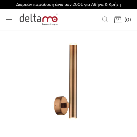
Δωρεάν παράδοση άνω των 200€ για Αθήνα & Κρήτη
(
0
)