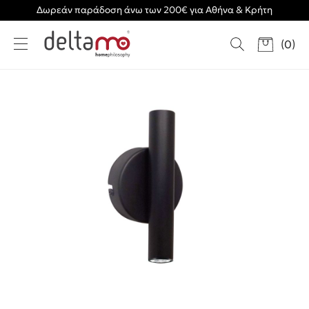
Δωρεάν παράδοση άνω των 200€ για Αθήνα & Κρήτη
(
0
)