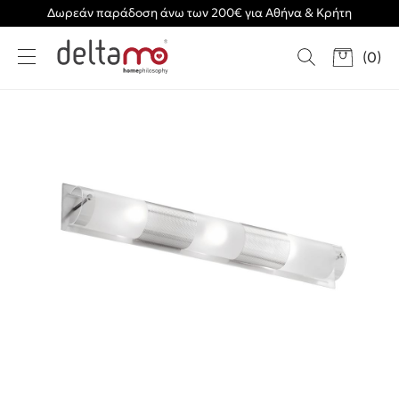
Δωρεάν παράδοση άνω των 200€ για Αθήνα & Κρήτη
(
0
)