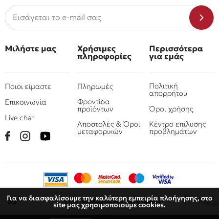
Μιλήστε μας
Χρήσιμες
Περισσότερα
πληροφορίες
για εμάς
Πολιτική
Ποιοι είμαστε
Πληρωμές
απορρήτου
Φροντίδα
Επικοινωνία
προϊόντων
Όροι χρήσης
Live chat
Αποστολές & Όροι
Κέντρο επίλυσης
μεταφορικών
προβλημάτων
Για να διασφαλίσουμε την καλύτερη εμπειρία πλοήγησης, στο
€
53
Παραλάβετε
σε 3 έως 6 ημέρες
site μας χρησιμοποιούμε cookies.
© 2010 - 2026 Όμιλος επιχειρήσεων Πιτσουλάκης
Ρομπογιαννάκης