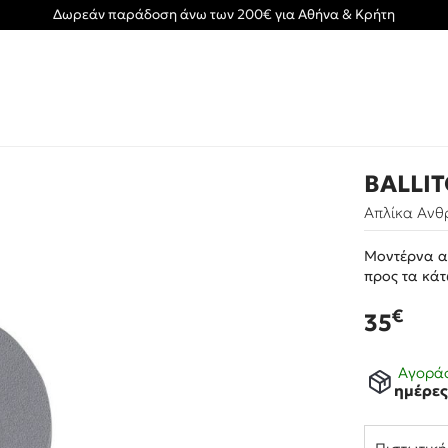
Δωρεάν παράδοση άνω των 200€ για Αθήνα & Κρήτη
BALLIT
Απλίκα Ανθρ
Μοντέρνα α
προς τα κάτ
€
35
Αγοράσ
ημέρε