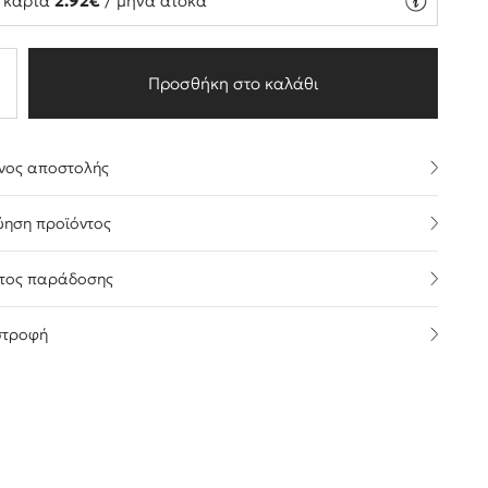
ή κάρτα
2.92€
/ μήνα άτοκα
Προσθήκη στο καλάθι
νος αποστολής
ύηση προϊόντος
τος παράδοσης
στροφή